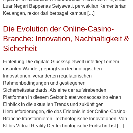
Luar Negeri Bappenas Setyawati, perwakilan Kementerian
Keuangan, rektor dari berbagai kampus […]
Die Evolution der Online-Casino-
Branche: Innovation, Nachhaltigkeit &
Sicherheit
Einleitung Die digitale Glücksspielwelt unterliegt einem
rasanten Wandel, geprägt von technologischen
Innovationen, veränderten regulatorischen
Rahmenbedingungen und gestiegenen
Sicherheitsstandards. Als eine der aufstrebenden
Plattformen in diesem Sektor bietet wonacocasino einen
Einblick in die aktuellen Trends und zukünftigen
Herausforderungen, die das Erlebnis in der Online-Casino-
Branche transformieren. Technologische Innovationen: Von
KI bis Virtual Reality Der technologische Fortschritt ist […]