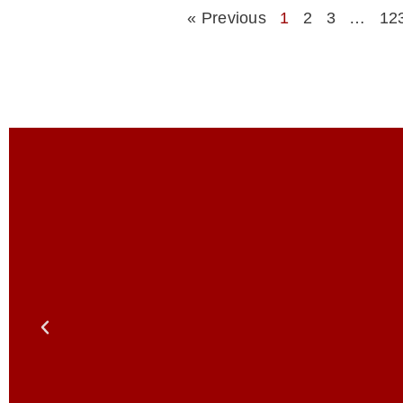
« Previous
1
2
3
…
12