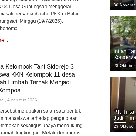
Menyong
30 Novemb
 04 Desa Gunungsari menggelar
dengan I
 masak bersama ibu-ibu PKK di Balai
ungsari, Minggu (19/7/2026).
 bertema
e...
Inilah T
Konserva
Arjuno Pa
a Kelompok Tani Sidorejo 3
28 Oktober
KEHATI 
swa KKN Kelompok 11 desa
lah Limbah Ternak Menjadi
Kompos
una
4 Agustus 2026
tersebut merupakan salah satu bentuk
PT. Tirt
Jadi Tim
an mahasiswa terhadap pengelolaan
Keanekar
eternakan sekaligus upaya mendukung
23 Oktober
Pasuruan
 ramah lingkungan. Melalui kolaborasi