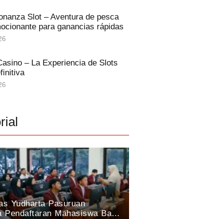
onanza Slot – Aventura de pesca
mocionante para ganancias rápidas
26
asino – La Experiencia de Slots
initiva
26
rial
tas Yudharta Pasuruan
 Pendaftaran Mahasiswa Baru;