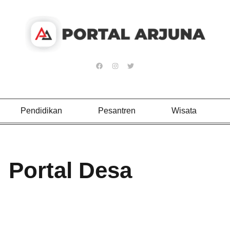
Pendidikan
Pesantren
Wisata
Portal Desa