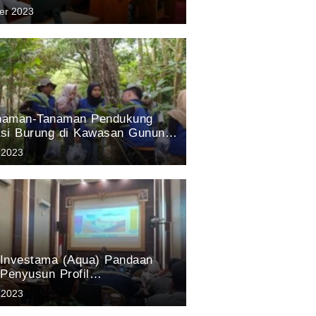
song Masa Depan Unggul
er 2023
novasi dan Prestasi.
anaman-Tanaman Pendukung
si Burung di Kawasan Gunung
suruan: Hasil Penelitian tim
 2023
Aqua Pandaan 2023
a Investama (Aqua) Pandaan
 Penyusun Profil
agaman Hayati Kabupaten
 2023
 Tahun 2023