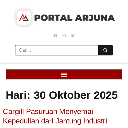
Hari:
30 Oktober 2025
Cargill Pasuruan Menyemai
Kepedulian dari Jantung Industri