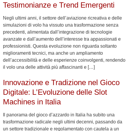
Testimonianze e Trend Emergenti
Negli ultimi anni, il settore dell’aviazione ricreativa e delle
simulazioni di volo ha vissuto una trasformazione senza
precedenti, alimentata dall’integrazione di tecnologie
avanzate e dall’aumento dell’interesse tra appassionati e
professionisti. Questa evoluzione non riguarda soltanto
miglioramenti tecnici, ma anche un ampliamento
dell’accessibilità e delle esperienze coinvolgenti, rendendo
il volo una delle attività più affascinanti e […]
Innovazione e Tradizione nel Gioco
Digitale: L’Evoluzione delle Slot
Machines in Italia
Il panorama del gioco d’azzardo in Italia ha subito una
trasformazione radicale negli ultimi decenni, passando da
un settore tradizionale e regolamentato con cautela a un