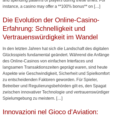
and spending patterns of players during these times. For
instance, a casino may offer a **100% bonus** on […]
Die Evolution der Online-Casino-
Erfahrung: Schnelligkeit und
Vertrauenswürdigkeit im Wandel
In den letzten Jahren hat sich die Landschaft des digitalen
Glücksspiels fundamental geändert. Während die Anfänge
des Online-Casinos von einfachen Interfaces und
langsamen Transaktionszeiten geprägt waren, sind heute
Aspekte wie Geschwindigkeit, Sicherheit und Spielkomfort
zu entscheidenden Faktoren geworden. Für Spieler,
Betreiber und Regulierungsbehörden gilt es, den Spagat
zwischen innovativer Technologie und vertrauenswürdiger
Spielumgebung zu meistern. […]
Innovazioni nel Gioco d’Aviation: