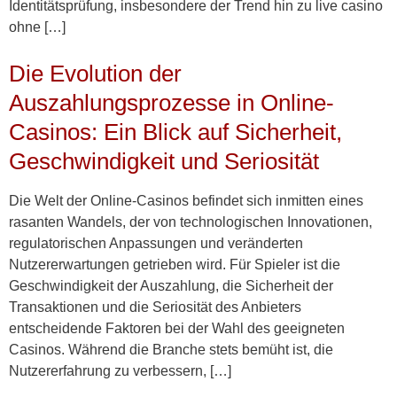
Identitätsprüfung, insbesondere der Trend hin zu live casino
ohne […]
Die Evolution der
Auszahlungsprozesse in Online-
Casinos: Ein Blick auf Sicherheit,
Geschwindigkeit und Seriosität
Die Welt der Online-Casinos befindet sich inmitten eines
rasanten Wandels, der von technologischen Innovationen,
regulatorischen Anpassungen und veränderten
Nutzererwartungen getrieben wird. Für Spieler ist die
Geschwindigkeit der Auszahlung, die Sicherheit der
Transaktionen und die Seriosität des Anbieters
entscheidende Faktoren bei der Wahl des geeigneten
Casinos. Während die Branche stets bemüht ist, die
Nutzererfahrung zu verbessern, […]