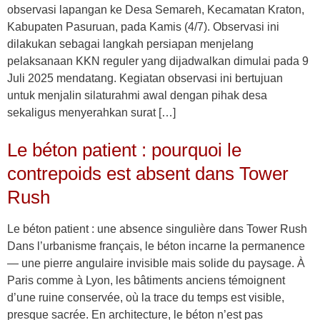
observasi lapangan ke Desa Semareh, Kecamatan Kraton,
Kabupaten Pasuruan, pada Kamis (4/7). Observasi ini
dilakukan sebagai langkah persiapan menjelang
pelaksanaan KKN reguler yang dijadwalkan dimulai pada 9
Juli 2025 mendatang. Kegiatan observasi ini bertujuan
untuk menjalin silaturahmi awal dengan pihak desa
sekaligus menyerahkan surat […]
Le béton patient : pourquoi le
contrepoids est absent dans Tower
Rush
Le béton patient : une absence singulière dans Tower Rush
Dans l’urbanisme français, le béton incarne la permanence
— une pierre angulaire invisible mais solide du paysage. À
Paris comme à Lyon, les bâtiments anciens témoignent
d’une ruine conservée, où la trace du temps est visible,
presque sacrée. En architecture, le béton n’est pas