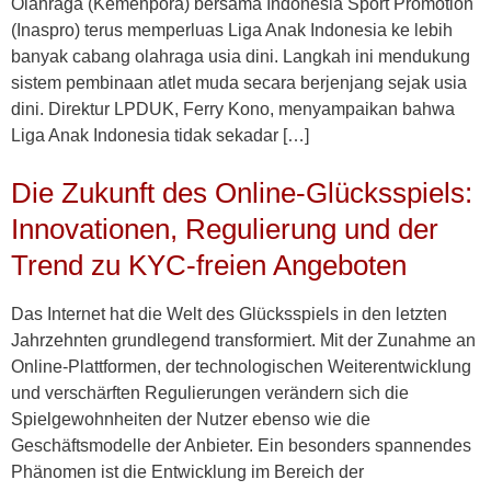
Olahraga (Kemenpora) bersama Indonesia Sport Promotion
(Inaspro) terus memperluas Liga Anak Indonesia ke lebih
banyak cabang olahraga usia dini. Langkah ini mendukung
sistem pembinaan atlet muda secara berjenjang sejak usia
dini. Direktur LPDUK, Ferry Kono, menyampaikan bahwa
Liga Anak Indonesia tidak sekadar […]
Die Zukunft des Online-Glücksspiels:
Innovationen, Regulierung und der
Trend zu KYC-freien Angeboten
Das Internet hat die Welt des Glücksspiels in den letzten
Jahrzehnten grundlegend transformiert. Mit der Zunahme an
Online-Plattformen, der technologischen Weiterentwicklung
und verschärften Regulierungen verändern sich die
Spielgewohnheiten der Nutzer ebenso wie die
Geschäftsmodelle der Anbieter. Ein besonders spannendes
Phänomen ist die Entwicklung im Bereich der