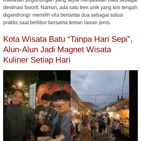
destinasi favorit. Namun, ada satu tren unik yang kini tengah
digandrungi: memilih vila berlantai dua sebagai solusi
praktis saat berlibur bersama teman lawan jenis.
Kota Wisata Batu “Tanpa Hari Sepi”,
Alun-Alun Jadi Magnet Wisata
Kuliner Setiap Hari