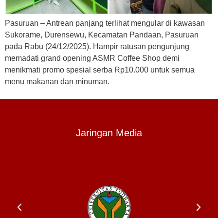
Pasuruan – Antrean panjang terlihat mengular di kawasan
Sukorame, Durensewu, Kecamatan Pandaan, Pasuruan
pada Rabu (24/12/2025). Hampir ratusan pengunjung
memadati grand opening ASMR Coffee Shop demi
menikmati promo spesial serba Rp10.000 untuk semua
menu makanan dan minuman.
Jaringan Media