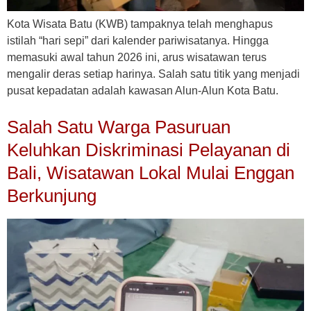
Kota Wisata Batu (KWB) tampaknya telah menghapus
istilah “hari sepi” dari kalender pariwisatanya. Hingga
memasuki awal tahun 2026 ini, arus wisatawan terus
mengalir deras setiap harinya. Salah satu titik yang menjadi
pusat kepadatan adalah kawasan Alun-Alun Kota Batu.
Salah Satu Warga Pasuruan
Keluhkan Diskriminasi Pelayanan di
Bali, Wisatawan Lokal Mulai Enggan
Berkunjung