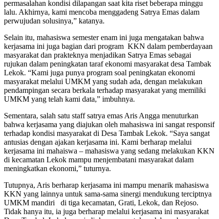
permasalahan kondisi dilapangan saat kita riset beberapa minggu
lalu. Akhirnya, kami mencoba menggadeng Satrya Emas dalam
perwujudan solusinya,” katanya.
Selain itu, mahasiswa semester enam ini juga mengatakan bahwa
kerjasama ini juga bagian dari program KKN dalam pemberdayaan
masyarakat dan prakteknya menjadikan Satrya Emas sebagai
rujukan dalam peningkatan taraf ekonomi masyarakat desa Tambak
Lekok. “Kami juga punya program soal peningkatan ekonomi
masyarakat melalui UMKM yang sudah ada, dengan melakukan
pendampingan secara berkala terhadap masyarakat yang memiliki
UMKM yang telah kami data,” imbuhnya.
Sementara, salah satu staff satrya emas Aris Angga menuturkan
bahwa kerjasama yang diajukan oleh mahasiswa ini sangat responsif
terhadap kondisi masyarakat di Desa Tambak Lekok. “Saya sangat
antusias dengan ajakan kerjasama ini. Kami berharap melalui
kerjasama ini mahaiswa – mahasiswa yang sedang melakukan KKN
di kecamatan Lekok mampu menjembatani masyarakat dalam
meningkatkan ekonomi,” tuturnya.
Tutupnya, Aris berharap kerjasama ini mampu menarik mahasiswa
KKN yang lainnya untuk sama-sama sinergi mendukung terciptnya
UMKM mandiri di tiga kecamatan, Grati, Lekok, dan Rejoso.
Tidak hanya itu, ia juga berharap melalui kerjasama ini masyarakat