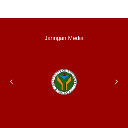
Jaringan Media