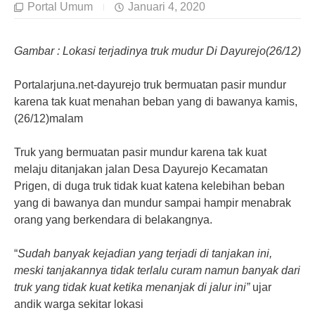
Portal Umum
Januari 4, 2020
Gambar : Lokasi terjadinya truk mudur Di Dayurejo(26/12)
Portalarjuna.net-dayurejo truk bermuatan pasir mundur
karena tak kuat menahan beban yang di bawanya kamis,
(26/12)malam
Truk yang bermuatan pasir mundur karena tak kuat
melaju ditanjakan jalan Desa Dayurejo Kecamatan
Prigen, di duga truk tidak kuat katena kelebihan beban
yang di bawanya dan mundur sampai hampir menabrak
orang yang berkendara di belakangnya.
“
Sudah banyak kejadian yang terjadi di tanjakan ini,
meski tanjakannya tidak terlalu curam namun banyak dari
truk yang tidak kuat ketika menanjak di jalur ini”
ujar
andik warga sekitar lokasi