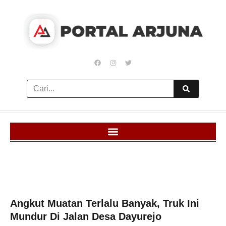
Angkut Muatan Terlalu Banyak, Truk Ini
Mundur Di Jalan Desa Dayurejo