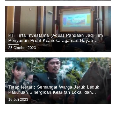
PT. Tirta Investama (Aqua) Pandaan Jadi Tim
Penyusun Profil Keanekaragaman Hayati
Kabupaten Pasuruan Tahun 2023
23 Oktober 2023
Tetap lestari; Semangat Warga Jeruk Leduk
Pasuruan Sinergikan Kearifan Lokal dan
Pelestarian Alam di Kawasan Gunung Arjuno
16 Juli 2023