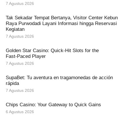
7 Agustus 2026
Tak Sekadar Tempat Bertanya, Visitor Center Kebun
Raya Purwodadi Layani Informasi hingga Reservasi
Kegiatan
7 Agustus 2026
Golden Star Casino: Quick‑Hit Slots for the
Fast‑Paced Player
7 Agustus 2026
SupaBet: Tu aventura en tragamonedas de acción
rápida
7 Agustus 2026
Chips Casino: Your Gateway to Quick Gains
6 Agustus 2026