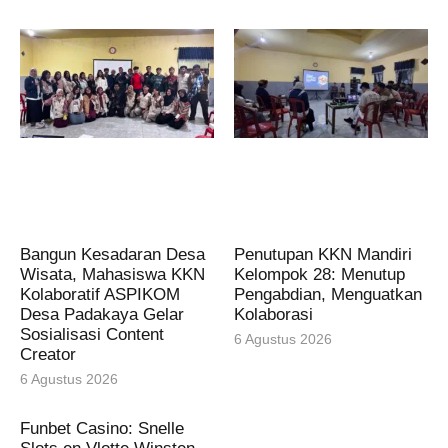
Bangun Kesadaran Desa
Penutupan KKN Mandiri
Wisata, Mahasiswa KKN
Kelompok 28: Menutup
Kolaboratif ASPIKOM
Pengabdian, Menguatkan
Desa Padakaya Gelar
Kolaborasi
Sosialisasi Content
6 Agustus 2026
Creator
6 Agustus 2026
Funbet Casino: Snelle