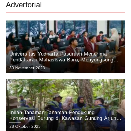
Advertorial
Universitas Yudharta Pasuruan Menerima
Pendaftaran Mahasiswa Baru; Menyongsong
Masa Depan Unggul dengan Inovasi dan
30 November 2023
Prestasi.
Inilah Tanaman-Tanaman Pendukung
Konservasi Burung di Kawasan Gunung Arjuno
Pasuruan: Hasil Penelitian tim KEHATI Aqua
28 Oktober 2023
Pandaan 2023