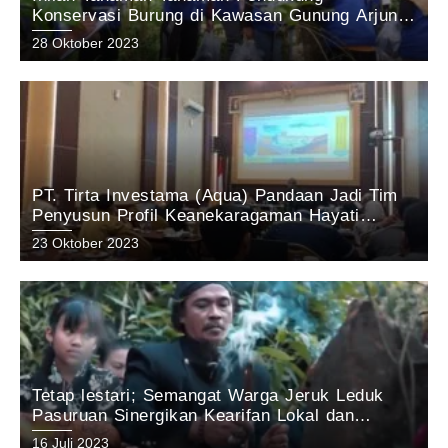
Konservasi Burung di Kawasan Gunung Arjuno
Pasuruan: Hasil Penelitian tim KEHATI Aqua
28 Oktober 2023
Pandaan 2023
PT. Tirta Investama (Aqua) Pandaan Jadi Tim
Penyusun Profil Keanekaragaman Hayati
Kabupaten Pasuruan Tahun 2023
23 Oktober 2023
Tetap lestari; Semangat Warga Jeruk Leduk
Pasuruan Sinergikan Kearifan Lokal dan
Pelestarian Alam di Kawasan Gunung Arjuno
16 Juli 2023