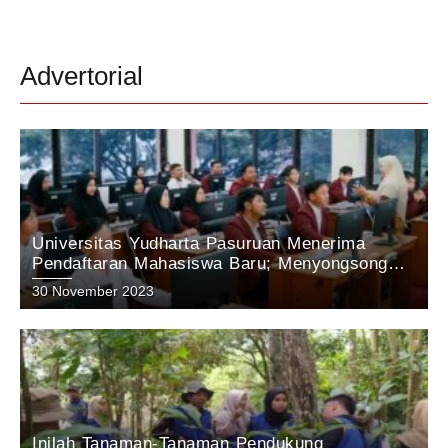
Advertorial
Universitas Yudharta Pasuruan Menerima
Pendaftaran Mahasiswa Baru; Menyongsong
Masa Depan Unggul dengan Inovasi dan
30 November 2023
Prestasi.
Inilah Tanaman-Tanaman Pendukung