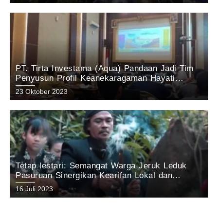
Pandaan 2023
PT. Tirta Investama (Aqua) Pandaan Jadi Tim
Penyusun Profil Keanekaragaman Hayati
Kabupaten Pasuruan Tahun 2023
23 Oktober 2023
Tetap lestari; Semangat Warga Jeruk Leduk
Pasuruan Sinergikan Kearifan Lokal dan
Pelestarian Alam di Kawasan Gunung Arjuno
16 Juli 2023