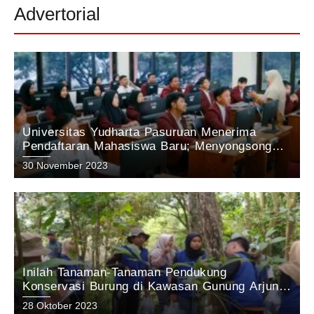
Advertorial
Universitas Yudharta Pasuruan Menerima
Pendaftaran Mahasiswa Baru; Menyongsong
Masa Depan Unggul dengan Inovasi dan
30 November 2023
Prestasi.
Inilah Tanaman-Tanaman Pendukung
Konservasi Burung di Kawasan Gunung Arjuno
Pasuruan: Hasil Penelitian tim KEHATI Aqua
28 Oktober 2023