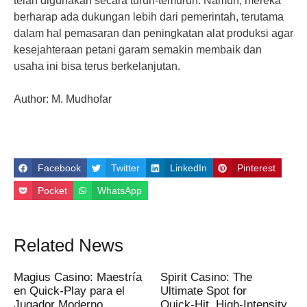
telah digunakan secara turun-temurun. Namun, mereka
berharap ada dukungan lebih dari pemerintah, terutama
dalam hal pemasaran dan peningkatan alat produksi agar
kesejahteraan petani garam semakin membaik dan
usaha ini bisa terus berkelanjutan.
Author: M. Mudhofar
Facebook
Twitter
LinkedIn
Pinterest
Pocket
WhatsApp
Related News
Magius Casino: Maestría
Spirit Casino: The
en Quick‑Play para el
Ultimate Spot for
Jugador Moderno
Quick‑Hit, High‑Intensity