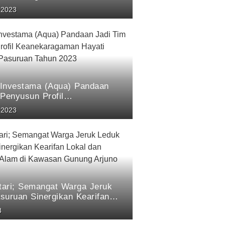
suruan: Hasil Penelitian tim
 2023
Aqua Pandaan 2023
a Investama (Aqua) Pandaan
 Penyusun Profil
agaman Hayati Kabupaten
 2023
 Tahun 2023
stari; Semangat Warga Jeruk
suruan Sinergikan Kearifan
n Pelestarian Alam di Kawasan
3
rjuno