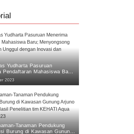
rial
tas Yudharta Pasuruan
 Pendaftaran Mahasiswa Baru;
song Masa Depan Unggul
er 2023
novasi dan Prestasi.
anaman-Tanaman Pendukung
si Burung di Kawasan Gunung