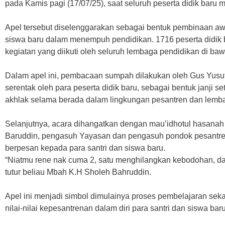
pada Kamis pagi (17/07/25), saat seluruh peserta didik baru 
Apel tersebut diselenggarakan sebagai bentuk pembinaan aw
siswa baru dalam menempuh pendidikan. 1716 peserta didik 
kegiatan yang diikuti oleh seluruh lembaga pendidikan di b
Dalam apel ini, pembacaan sumpah dilakukan oleh Gus Yusuf
serentak oleh para peserta didik baru, sebagai bentuk janji 
akhlak selama berada dalam lingkungan pesantren dan lemb
Selanjutnya, acara dihangatkan dengan mau’idhotul hasanah
Baruddin, pengasuh Yayasan dan pengasuh pondok pesantren
berpesan kepada para santri dan siswa baru.
“Niatmu rene nak cuma 2, satu menghilangkan kebodohan, da
tutur beliau Mbah K.H Sholeh Bahruddin.
Apel ini menjadi simbol dimulainya proses pembelajaran sek
nilai-nilai kepesantrenan dalam diri para santri dan siswa ba