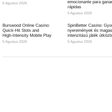
emocionante para gana
6 Agustus 2026
rápidas
5 Agustus 2026
Burswood Online Casino:
SpinBetter Casino: Gyo
Quick‑Hit Slots and
nyeremények és maga
High‑Intensity Mobile Play
intenzitású játék útköz
5 Agustus 2026
5 Agustus 2026