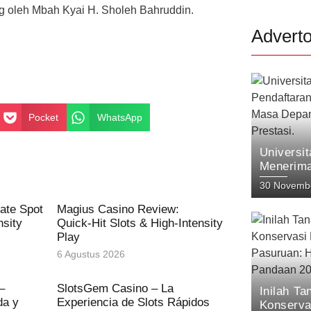
g oleh Mbah Kyai H. Sholeh Bahruddin.
Adverto
Pocket
WhatsApp
Universi
Menerima
Menyong
30 Novemb
dengan I
mate Spot
Magius Casino Review:
nsity
Quick‑Hit Slots & High‑Intensity
Play
6 Agustus 2026
–
SlotsGem Casino – La
Inilah T
da y
Experiencia de Slots Rápidos
Konserva