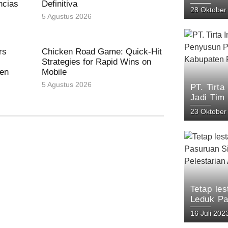
ncias
Definitiva
Arjuno Pa
28 Oktober
KEHATI 
5 Agustus 2026
rs
Chicken Road Game: Quick‑Hit
s
Strategies for Rapid Wins on
ben
Mobile
5 Agustus 2026
PT. Tirt
Jadi Tim
Keanekar
23 Oktober
Pasuruan
Tetap le
Leduk Pa
Lokal da
16 Juli 202
Gunung A