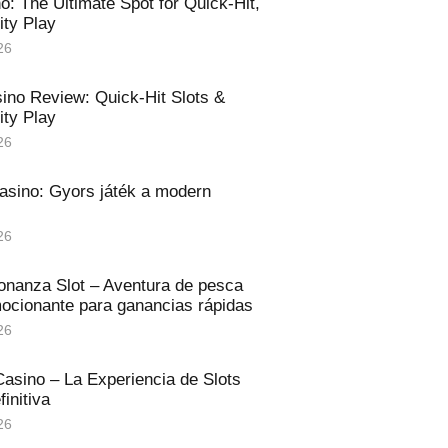
no: The Ultimate Spot for Quick‑Hit,
ity Play
26
ino Review: Quick‑Hit Slots &
ity Play
26
asino: Gyors játék a modern
26
onanza Slot – Aventura de pesca
mocionante para ganancias rápidas
26
asino – La Experiencia de Slots
initiva
26