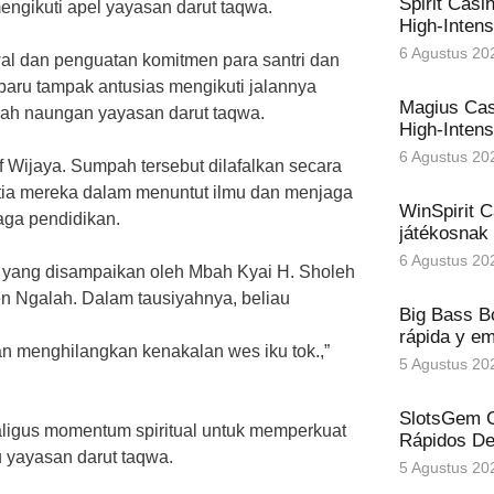
Spirit Casi
mengikuti apel yayasan darut taqwa.
High‑Intens
6 Agustus 20
al dan penguatan komitmen para santri dan
baru tampak antusias mengikuti jalannya
Magius Cas
awah naungan yayasan darut taqwa.
High‑Intens
6 Agustus 20
 Wijaya. Sumpah tersebut dilafalkan secara
setia mereka dalam menuntut ilmu dan menjaga
WinSpirit C
aga pendidikan.
játékosnak
6 Agustus 20
 yang disampaikan oleh Mbah Kyai H. Sholeh
 Ngalah. Dalam tausiyahnya, beliau
Big Bass B
rápida y e
n menghilangkan kenakalan wes iku tok.,”
5 Agustus 20
SlotsGem C
aligus momentum spiritual untuk memperkuat
Rápidos Def
ru yayasan darut taqwa.
5 Agustus 20