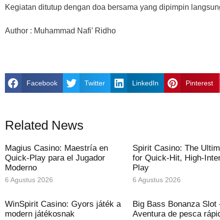
Kegiatan ditutup dengan doa bersama yang dipimpin langsun
Author : Muhammad Nafi’ Ridho
Facebook
Twitter
LinkedIn
Pinterest
Related News
Magius Casino: Maestría en
Spirit Casino: The Ulti
Quick‑Play para el Jugador
for Quick‑Hit, High‑Inte
Moderno
Play
6 Agustus 2026
6 Agustus 2026
WinSpirit Casino: Gyors játék a
Big Bass Bonanza Slot 
modern játékosnak
Aventura de pesca rápi