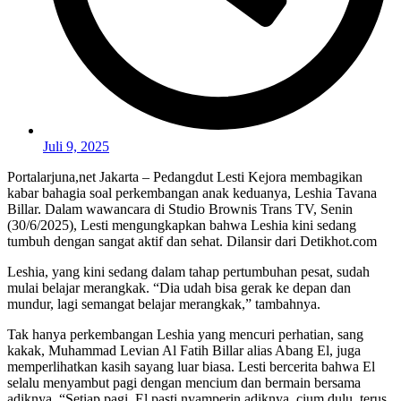
Juli 9, 2025
Portalarjuna,net Jakarta – Pedangdut Lesti Kejora membagikan
kabar bahagia soal perkembangan anak keduanya, Leshia Tavana
Billar. Dalam wawancara di Studio Brownis Trans TV, Senin
(30/6/2025), Lesti mengungkapkan bahwa Leshia kini sedang
tumbuh dengan sangat aktif dan sehat. Dilansir dari Detikhot.com
Leshia, yang kini sedang dalam tahap pertumbuhan pesat, sudah
mulai belajar merangkak. “Dia udah bisa gerak ke depan dan
mundur, lagi semangat belajar merangkak,” tambahnya.
Tak hanya perkembangan Leshia yang mencuri perhatian, sang
kakak, Muhammad Levian Al Fatih Billar alias Abang El, juga
memperlihatkan kasih sayang luar biasa. Lesti bercerita bahwa El
selalu menyambut pagi dengan mencium dan bermain bersama
adiknya. “Setiap pagi, El pasti nyamperin adiknya, cium dulu, terus