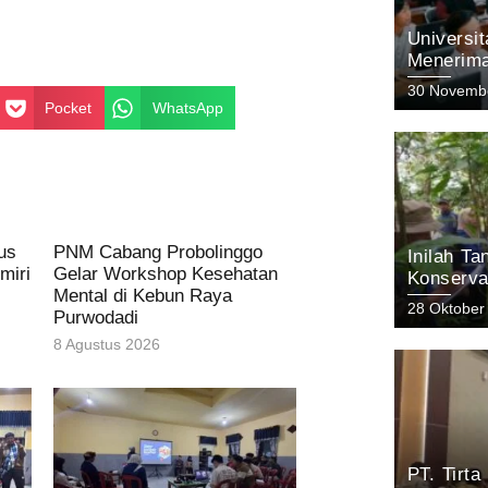
Universi
Menerima
Menyong
30 Novemb
dengan I
Pocket
WhatsApp
us
PNM Cabang Probolinggo
Inilah T
miri
Gelar Workshop Kesehatan
Konserva
Mental di Kebun Raya
Arjuno Pa
28 Oktober
Purwodadi
KEHATI 
8 Agustus 2026
PT. Tirt