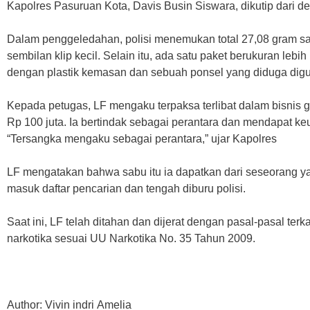
Kapolres Pasuruan Kota, Davis Busin Siswara, dikutip dari de
Dalam penggeledahan, polisi menemukan total 27,08 gram sa
sembilan klip kecil. Selain itu, ada satu paket berukuran lebi
dengan plastik kemasan dan sebuah ponsel yang diduga digu
Kepada petugas, LF mengaku terpaksa terlibat dalam bisnis ge
Rp 100 juta. Ia bertindak sebagai perantara dan mendapat ke
“Tersangka mengaku sebagai perantara,” ujar Kapolres
LF mengatakan bahwa sabu itu ia dapatkan dari seseorang yan
masuk daftar pencarian dan tengah diburu polisi.
Saat ini, LF telah ditahan dan dijerat dengan pasal-pasal ter
narkotika sesuai UU Narkotika No. 35 Tahun 2009.
Author: Vivin indri Amelia