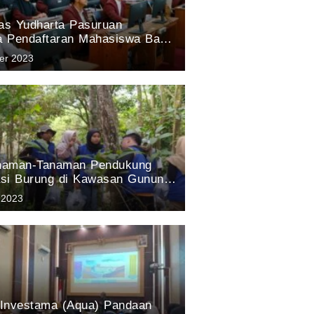
tas Yudharta Pasuruan
 Pendaftaran Mahasiswa Baru;
song Masa Depan Unggul
er 2023
novasi dan Prestasi.
anaman-Tanaman Pendukung
si Burung di Kawasan Gunung
suruan: Hasil Penelitian tim
 2023
Aqua Pandaan 2023
a Investama (Aqua) Pandaan