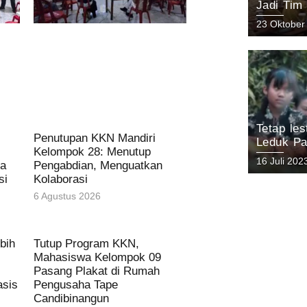
Jadi Tim
Keanekar
23 Oktober
Pasuruan
Tetap le
Penutupan KKN Mandiri
Leduk Pa
Kelompok 28: Menutup
Lokal da
16 Juli 202
sa
Pengabdian, Menguatkan
Gunung A
si
Kolaborasi
6 Agustus 2026
bih
Tutup Program KKN,
Mahasiswa Kelompok 09
Pasang Plakat di Rumah
asis
Pengusaha Tape
Candibinangun