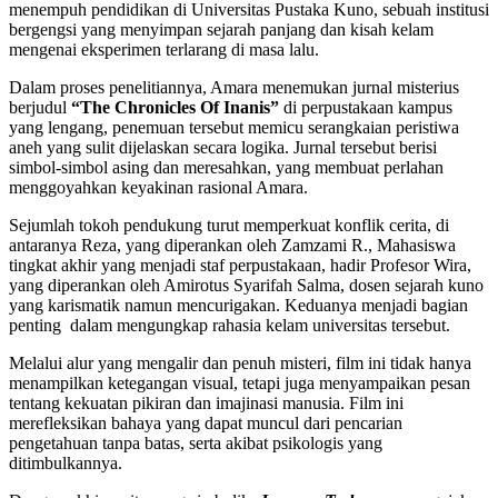
menempuh pendidikan di Universitas Pustaka Kuno, sebuah institusi
bergengsi yang menyimpan sejarah panjang dan kisah kelam
mengenai eksperimen terlarang di masa lalu.
Dalam proses penelitiannya, Amara menemukan jurnal misterius
berjudul
“The Chronicles Of Inanis”
di perpustakaan kampus
yang lengang, penemuan tersebut memicu serangkaian peristiwa
aneh yang sulit dijelaskan secara logika. Jurnal tersebut berisi
simbol-simbol asing dan meresahkan, yang membuat perlahan
menggoyahkan keyakinan rasional Amara.
Sejumlah tokoh pendukung turut memperkuat konflik cerita, di
antaranya Reza, yang diperankan oleh Zamzami R., Mahasiswa
tingkat akhir yang menjadi staf perpustakaan, hadir Profesor Wira,
yang diperankan oleh Amirotus Syarifah Salma, dosen sejarah kuno
yang karismatik namun mencurigakan. Keduanya menjadi bagian
penting dalam mengungkap rahasia kelam universitas tersebut.
Melalui alur yang mengalir dan penuh misteri, film ini tidak hanya
menampilkan ketegangan visual, tetapi juga menyampaikan pesan
tentang kekuatan pikiran dan imajinasi manusia. Film ini
merefleksikan bahaya yang dapat muncul dari pencarian
pengetahuan tanpa batas, serta akibat psikologis yang
ditimbulkannya.