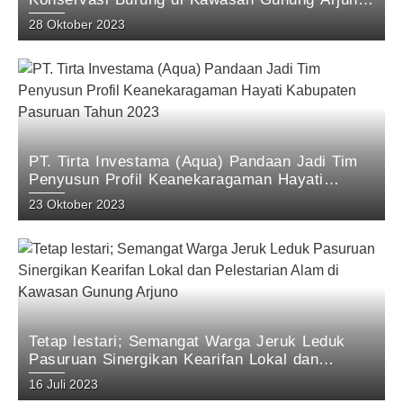
Pasuruan: Hasil Penelitian tim KEHATI Aqua
28 Oktober 2023
Pandaan 2023
PT. Tirta Investama (Aqua) Pandaan Jadi Tim
Penyusun Profil Keanekaragaman Hayati
Kabupaten Pasuruan Tahun 2023
23 Oktober 2023
Tetap lestari; Semangat Warga Jeruk Leduk
Pasuruan Sinergikan Kearifan Lokal dan
Pelestarian Alam di Kawasan Gunung Arjuno
16 Juli 2023