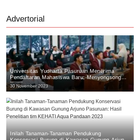
Advertorial
Universitas Yudharta Pasuruan Menerima
Pendaftaran Mahasiswa Baru; Menyongsong
Masa Depan Unggul dengan Inovasi dan
30 November 2023
Prestasi.
Inilah Tanaman-Tanaman Pendukung
Konservasi Burung di Kawasan Gunung Arjuno