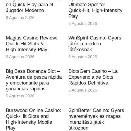
en Quick‑Play para el
Ultimate Spot for
Jugador Moderno
Quick‑Hit, High‑Intensity
Play
6 Agustus 2026
6 Agustus 2026
Magius Casino Review:
WinSpirit Casino: Gyors
Quick‑Hit Slots &
játék a modern
High‑Intensity Play
játékosnak
6 Agustus 2026
6 Agustus 2026
Big Bass Bonanza Slot –
SlotsGem Casino – La
Aventura de pesca rápida
Experiencia de Slots
y emocionante para
Rápidos Definitiva
ganancias rápidas
5 Agustus 2026
5 Agustus 2026
Burswood Online Casino:
SpinBetter Casino: Gyors
Quick‑Hit Slots and
nyeremények és magas
High‑Intensity Mobile
intenzitású játék
Play
útközben