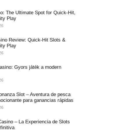
no: The Ultimate Spot for Quick‑Hit,
ity Play
26
ino Review: Quick‑Hit Slots &
ity Play
26
asino: Gyors játék a modern
26
onanza Slot – Aventura de pesca
mocionante para ganancias rápidas
26
asino – La Experiencia de Slots
initiva