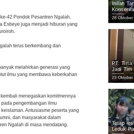
Inilah T
Konserva
Arjuno Pa
d ke-42 Pondok Pesantren Ngalah.
28 Oktober
KEHATI 
ma Esbeye juga menjadi hiburan yang
uroiroh.
galah terus berkembang dan
PT. Tirt
anyak melahirkan generasi yang
Jadi Tim
nuntut ilmu yang membawa keberkahan
Keanekar
23 Oktober
Pasuruan
ah kembali menegaskan komitmennya
us pada pengembangan ilmu
ai keislaman. Antusiasme peserta yang
 alumni, dan masyarakat dalam
Tetap le
ren Ngalah di masa mendatang.
Leduk Pa