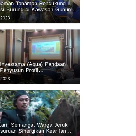
anaman-Tanaman Pendukung
si Burung di Kawasan Gunung
suruan: Hasil Penelitian tim
 2023
Aqua Pandaan 2023
a Investama (Aqua) Pandaan
 Penyusun Profil
agaman Hayati Kabupaten
 2023
 Tahun 2023
stari; Semangat Warga Jeruk
suruan Sinergikan Kearifan