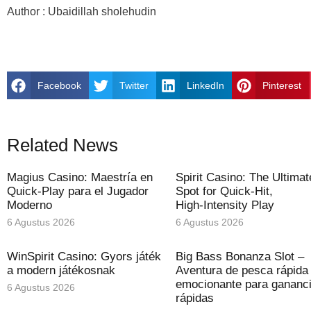
Author : Ubaidillah sholehudin
Facebook
Twitter
LinkedIn
Pinterest
Related News
Magius Casino: Maestría en
Spirit Casino: The Ultimat
Quick‑Play para el Jugador
Spot for Quick‑Hit,
Moderno
High‑Intensity Play
6 Agustus 2026
6 Agustus 2026
WinSpirit Casino: Gyors játék
Big Bass Bonanza Slot –
a modern játékosnak
Aventura de pesca rápida
emocionante para gananc
6 Agustus 2026
rápidas