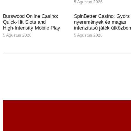
5 Agustus 2026
Burswood Online Casino:
SpinBetter Casino: Gyors
Quick‑Hit Slots and
nyeremények és magas
High‑Intensity Mobile Play
intenzitású játék útközbe
5 Agustus 2026
5 Agustus 2026