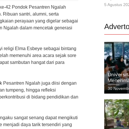
5 Agustus 20
d ke-42 Pondok Pesantren Ngalah
Ribuan santri, alumni, serta
gkaian perayaan yang digelar sebagai
Adverto
en Ngalah dalam mencetak generasi
 religi Elma Esbeye sebagai bintang
telah memenuhi area acara sejak sore
dapat sambutan hangat dari para
Universi
Menerima
k Pesantren Ngalah juga diisi dengan
Menyong
30 Novemb
an tumpeng, hingga refleksi
dengan I
erkontribusi di bidang pendidikan dan
engaku sangat senang dapat mengikuti
 menjadi daya tarik tersendiri yang