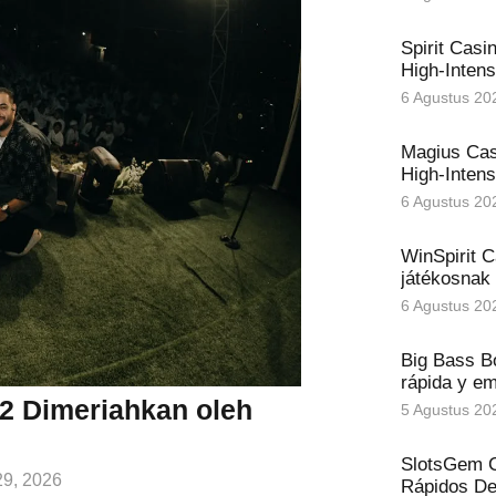
Spirit Casi
High‑Intens
6 Agustus 20
Magius Cas
High‑Intens
6 Agustus 20
WinSpirit C
játékosnak
6 Agustus 20
Big Bass B
rápida y e
2 Dimeriahkan oleh
5 Agustus 20
SlotsGem C
29, 2026
Rápidos Def