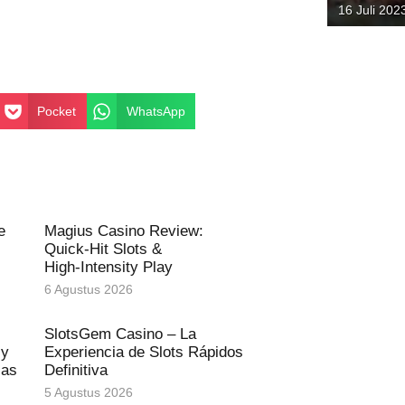
Lokal da
16 Juli 202
Gunung A
Pocket
WhatsApp
e
Magius Casino Review:
Quick‑Hit Slots &
High‑Intensity Play
6 Agustus 2026
SlotsGem Casino – La
 y
Experiencia de Slots Rápidos
ias
Definitiva
5 Agustus 2026