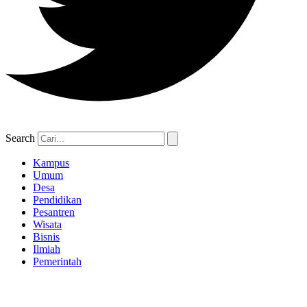
Search
Kampus
Umum
Desa
Pendidikan
Pesantren
Wisata
Bisnis
Ilmiah
Pemerintah