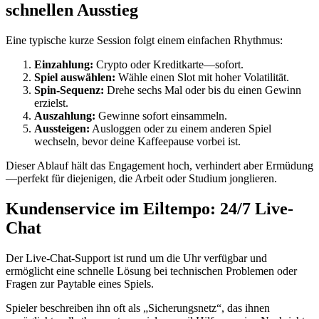
schnellen Ausstieg
Eine typische kurze Session folgt einem einfachen Rhythmus:
Einzahlung:
Crypto oder Kreditkarte—sofort.
Spiel auswählen:
Wähle einen Slot mit hoher Volatilität.
Spin-Sequenz:
Drehe sechs Mal oder bis du einen Gewinn
erzielst.
Auszahlung:
Gewinne sofort einsammeln.
Aussteigen:
Ausloggen oder zu einem anderen Spiel
wechseln, bevor deine Kaffeepause vorbei ist.
Dieser Ablauf hält das Engagement hoch, verhindert aber Ermüdung
—perfekt für diejenigen, die Arbeit oder Studium jonglieren.
Kundenservice im Eiltempo: 24/7 Live-
Chat
Der Live-Chat-Support ist rund um die Uhr verfügbar und
ermöglicht eine schnelle Lösung bei technischen Problemen oder
Fragen zur Paytable eines Spiels.
Spieler beschreiben ihn oft als „Sicherungsnetz“, das ihnen