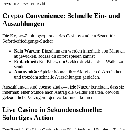
bevor man weitermacht.
Crypto Convenience: Schnelle Ein- und
Auszahlungen
Die Krypto-Zahlungsoptionen des Casinos sind ein Segen für
Sofortbefriedigungs-Sucher.
Kein Warten:
Einzahlungen werden innerhalb von Minuten
abgewickelt, sodass du sofort spielen kannst.
Einfachheit:
Ein Klick, um Gelder direkt an dein Wallet zu
senden.
Anonymität:
Spieler können ihre Aktivitäten diskret halten
und trotzdem schnelle Auszahlungen genießen.
Auszahlungen sind ebenso zügig—viele Nutzer berichten, dass sie
innerhalb einer Stunde nach Antrag die Gelder erhalten, obwohl
gelegentliche Verzögerungen vorkommen können.
Live Casino in Sekundenschnelle:
Sofortiges Action
Der Bereich für Live-Casino bietet Blackjack- und Roulette-Tische,