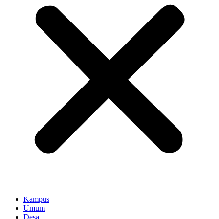
Kampus
Umum
Desa