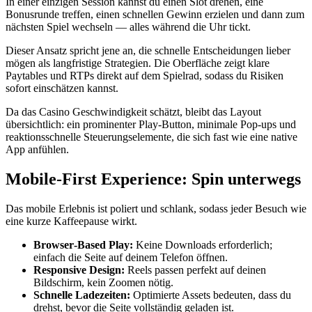
In einer einzigen Session kannst du einen Slot drehen, eine
Bonusrunde treffen, einen schnellen Gewinn erzielen und dann zum
nächsten Spiel wechseln — alles während die Uhr tickt.
Dieser Ansatz spricht jene an, die schnelle Entscheidungen lieber
mögen als langfristige Strategien. Die Oberfläche zeigt klare
Paytables und RTPs direkt auf dem Spielrad, sodass du Risiken
sofort einschätzen kannst.
Da das Casino Geschwindigkeit schätzt, bleibt das Layout
übersichtlich: ein prominenter Play-Button, minimale Pop-ups und
reaktionsschnelle Steuerungselemente, die sich fast wie eine native
App anfühlen.
Mobile‑First Experience: Spin unterwegs
Das mobile Erlebnis ist poliert und schlank, sodass jeder Besuch wie
eine kurze Kaffeepause wirkt.
Browser‑Based Play:
Keine Downloads erforderlich;
einfach die Seite auf deinem Telefon öffnen.
Responsive Design:
Reels passen perfekt auf deinen
Bildschirm, kein Zoomen nötig.
Schnelle Ladezeiten:
Optimierte Assets bedeuten, dass du
drehst, bevor die Seite vollständig geladen ist.