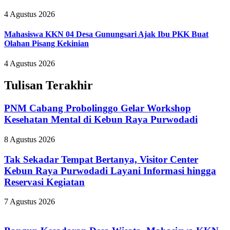
4 Agustus 2026
Mahasiswa KKN 04 Desa Gunungsari Ajak Ibu PKK Buat
Olahan Pisang Kekinian
4 Agustus 2026
Tulisan Terakhir
PNM Cabang Probolinggo Gelar Workshop
Kesehatan Mental di Kebun Raya Purwodadi
8 Agustus 2026
Tak Sekadar Tempat Bertanya, Visitor Center
Kebun Raya Purwodadi Layani Informasi hingga
Reservasi Kegiatan
7 Agustus 2026