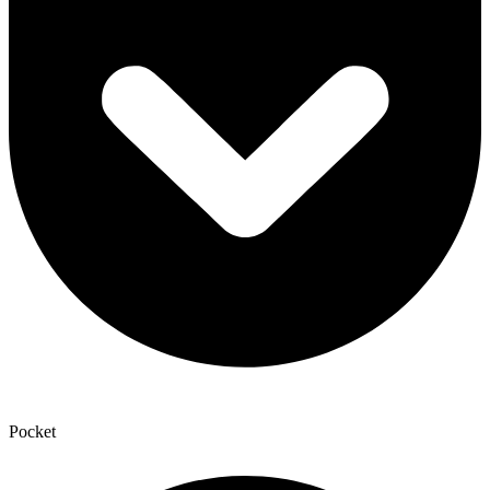
Pocket