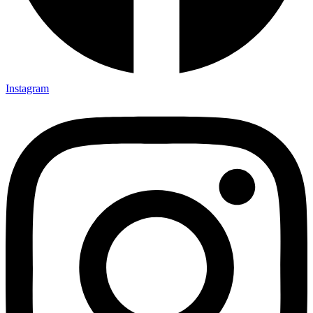
Instagram