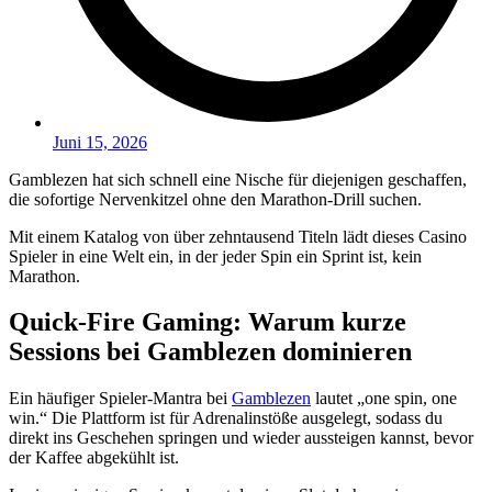
Juni 15, 2026
Gamblezen hat sich schnell eine Nische für diejenigen geschaffen,
die sofortige Nervenkitzel ohne den Marathon-Drill suchen.
Mit einem Katalog von über zehntausend Titeln lädt dieses Casino
Spieler in eine Welt ein, in der jeder Spin ein Sprint ist, kein
Marathon.
Quick‑Fire Gaming: Warum kurze
Sessions bei Gamblezen dominieren
Ein häufiger Spieler-Mantra bei
Gamblezen
lautet „one spin, one
win.“ Die Plattform ist für Adrenalinstöße ausgelegt, sodass du
direkt ins Geschehen springen und wieder aussteigen kannst, bevor
der Kaffee abgekühlt ist.