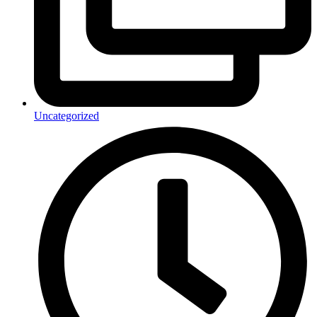
Uncategorized