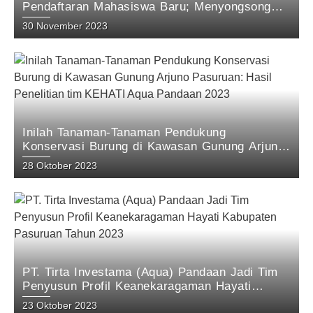
Pendaftaran Mahasiswa Baru; Menyongsong
Masa Depan Unggul dengan Inovasi dan
30 November 2023
Prestasi.
Inilah Tanaman-Tanaman Pendukung
Konservasi Burung di Kawasan Gunung Arjuno
Pasuruan: Hasil Penelitian tim KEHATI Aqua
28 Oktober 2023
Pandaan 2023
PT. Tirta Investama (Aqua) Pandaan Jadi Tim
Penyusun Profil Keanekaragaman Hayati
Kabupaten Pasuruan Tahun 2023
23 Oktober 2023