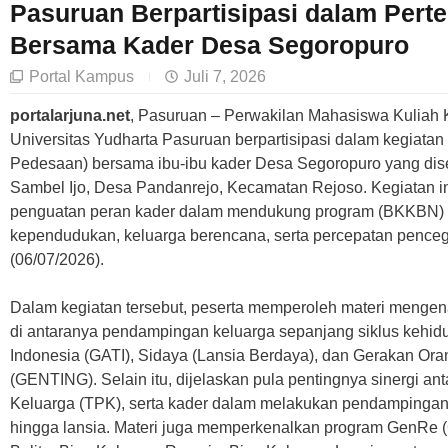
Pasuruan Berpartisipasi dalam Per
Bersama Kader Desa Segoropuro
Portal Kampus
Juli 7, 2026
portalarjuna.net
, Pasuruan – Perwakilan Mahasiswa Kuliah
Universitas Yudharta Pasuruan berpartisipasi dalam kegiatan
Pedesaan) bersama ibu-ibu kader Desa Segoropuro yang di
Sambel Ijo, Desa Pandanrejo, Kecamatan Rejoso. Kegiatan in
penguatan peran kader dalam mendukung program (BKKBN) t
kependudukan, keluarga berencana, serta percepatan penceg
(06/07/2026).
Dalam kegiatan tersebut, peserta memperoleh materi mengen
di antaranya pendampingan keluarga sepanjang siklus kehi
Indonesia (GATI), Sidaya (Lansia Berdaya), dan Gerakan Or
(GENTING). Selain itu, dijelaskan pula pentingnya sinergi a
Keluarga (TPK), serta kader dalam melakukan pendampingan k
hingga lansia. Materi juga memperkenalkan program GenRe (