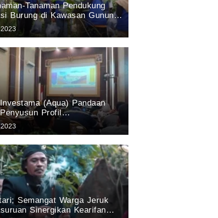
anaman-Tanaman Pendukung
si Burung di Kawasan Gunung
suruan: Hasil Penelitian tim
 2023
Aqua Pandaan 2023
a Investama (Aqua) Pandaan
 Penyusun Profil
agaman Hayati Kabupaten
 2023
 Tahun 2023
stari; Semangat Warga Jeruk
suruan Sinergikan Kearifan