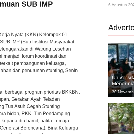
temuan SUB IMP
6 Agustus 20
Adverto
 Kerja Nyata (KKN) Kelompok 01
 SUB IMP (Sub Institusi Masyarakat
selenggarakan di Warung Lesehan
i menjadi forum koordinasi dan
erkait pembangunan keluarga,
ahan dan penurunan stunting, Senin
Universi
Menerima
Menyong
ai berbagai program prioritas BKKBN,
30 Novemb
dengan I
dupan, Gerakan Ayah Teladan
ang Tua Asuh Cegah Stunting
ntara bidan, PKK, Tim Pendamping
epada ibu hamil, balita, remaja,
Generasi Berencana), Bina Keluarga