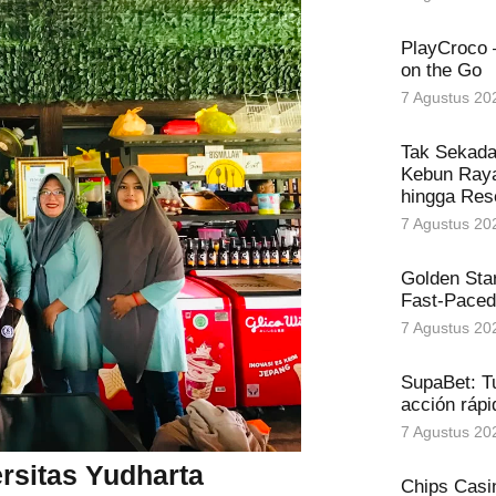
PlayCroco 
on the Go
7 Agustus 20
Tak Sekada
Kebun Raya
hingga Res
7 Agustus 20
Golden Star
Fast‑Paced
7 Agustus 20
SupaBet: T
acción rápi
7 Agustus 20
rsitas Yudharta
Chips Casi