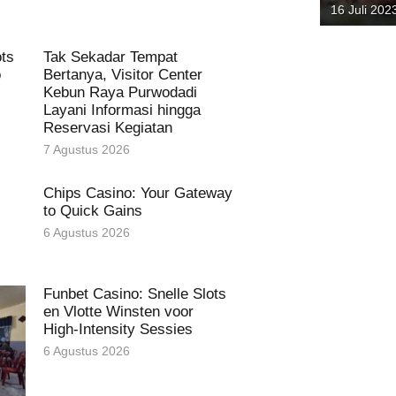
Lokal da
16 Juli 202
Gunung A
ots
Tak Sekadar Tempat
o
Bertanya, Visitor Center
Kebun Raya Purwodadi
Layani Informasi hingga
Reservasi Kegiatan
7 Agustus 2026
Chips Casino: Your Gateway
to Quick Gains
6 Agustus 2026
Funbet Casino: Snelle Slots
en Vlotte Winsten voor
High‑Intensity Sessies
6 Agustus 2026