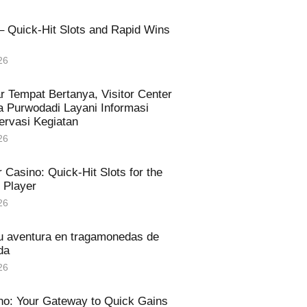
– Quick‑Hit Slots and Rapid Wins
26
r Tempat Bertanya, Visitor Center
 Purwodadi Layani Informasi
ervasi Kegiatan
26
 Casino: Quick‑Hit Slots for the
 Player
26
u aventura en tragamonedas de
da
26
no: Your Gateway to Quick Gains