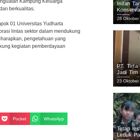
 penguatan Kampung Keluarga
Inilah T
an berkualitas.
Konserva
Arjuno Pa
28 Oktober
KEHATI 
mpok 01 Universitas Yudharta
asi lintas sektor dalam mendukung
iharapkan, pengetahuan yang
ukung kegiatan pemberdayaan
PT. Tirt
Jadi Tim
Keanekar
23 Oktober
Pasuruan
Pocket
WhatsApp
Tetap le
Leduk Pa