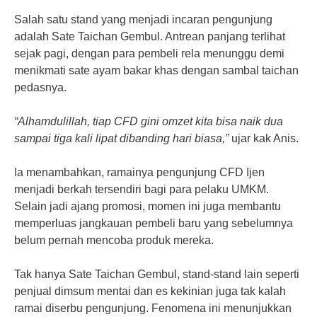
Salah satu stand yang menjadi incaran pengunjung
adalah Sate Taichan Gembul. Antrean panjang terlihat
sejak pagi, dengan para pembeli rela menunggu demi
menikmati sate ayam bakar khas dengan sambal taichan
pedasnya.
“Alhamdulillah, tiap CFD gini omzet kita bisa naik dua
sampai tiga kali lipat dibanding hari biasa,”
ujar kak Anis.
Ia menambahkan, ramainya pengunjung CFD Ijen
menjadi berkah tersendiri bagi para pelaku UMKM.
Selain jadi ajang promosi, momen ini juga membantu
memperluas jangkauan pembeli baru yang sebelumnya
belum pernah mencoba produk mereka.
Tak hanya Sate Taichan Gembul, stand-stand lain seperti
penjual dimsum mentai dan es kekinian juga tak kalah
ramai diserbu pengunjung. Fenomena ini menunjukkan