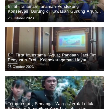
Inilah Tanaman-Tanaman Pendukung
Konservasi Burung di Kawasan Gunung Arjuno
Pasuruan: Hasil Penelitian tim KEHATI Aqua
28 Oktober 2023
Pandaan 2023
PT. Tirta Investama (Aqua) Pandaan Jadi Tim
Penyusun Profil Keanekaragaman Hayati
Kabupaten Pasuruan Tahun 2023
23 Oktober 2023
Tetap lestari; Semangat Warga Jeruk Leduk
Pasuruan Sinergikan Kearifan Lokal dan