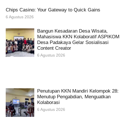
Chips Casino: Your Gateway to Quick Gains
6 Agustus 2026
Bangun Kesadaran Desa Wisata,
Mahasiswa KKN Kolaboratif ASPIKOM
Desa Padakaya Gelar Sosialisasi
Content Creator
6 Agustus 2026
Penutupan KKN Mandiri Kelompok 28:
Menutup Pengabdian, Menguatkan
Kolaborasi
6 Agustus 2026