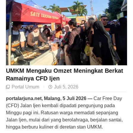
UMKM Mengaku Omzet Meningkat Berkat
Ramainya CFD Ijen
Portal Umum
Juli 5, 2026
portalarjuna.net, Malang, 5 Juli 2026 —
Car Free Day
(CFD) Jalan Ijen kembali dipadati pengunjung pada
Minggu pagi ini. Ratusan warga memadati sepanjang
Jalan ljen, mulai dari yang berolahraga, berjalan santai,
hingga berburu kuliner di deretan stan UMKM.