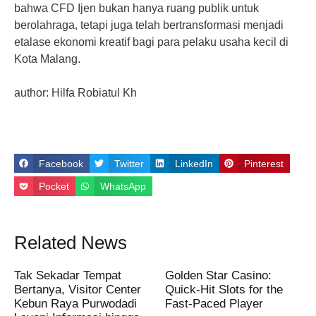
bahwa CFD Ijen bukan hanya ruang publik untuk
berolahraga, tetapi juga telah bertransformasi menjadi
etalase ekonomi kreatif bagi para pelaku usaha kecil di
Kota Malang.
author: Hilfa Robiatul Kh
Facebook
Twitter
LinkedIn
Pinterest
Pocket
WhatsApp
Related News
Tak Sekadar Tempat
Golden Star Casino:
Bertanya, Visitor Center
Quick‑Hit Slots for the
Kebun Raya Purwodadi
Fast‑Paced Player