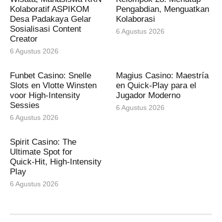
Kolaboratif ASPIKOM
Pengabdian, Menguatkan
Desa Padakaya Gelar
Kolaborasi
Sosialisasi Content
6 Agustus 2026
Creator
6 Agustus 2026
Funbet Casino: Snelle
Magius Casino: Maestría
Slots en Vlotte Winsten
en Quick‑Play para el
voor High‑Intensity
Jugador Moderno
Sessies
6 Agustus 2026
6 Agustus 2026
Spirit Casino: The
Ultimate Spot for
Quick‑Hit, High‑Intensity
Play
6 Agustus 2026