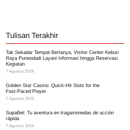
Tulisan Terakhir
Tak Sekadar Tempat Bertanya, Visitor Center Kebun
Raya Purwodadi Layani Informasi hingga Reservasi
Kegiatan
7 Agustus 2026
Golden Star Casino: Quick‑Hit Slots for the
Fast‑Paced Player
7 Agustus 2026
SupaBet: Tu aventura en tragamonedas de acción
rápida
7 Agustus 2026