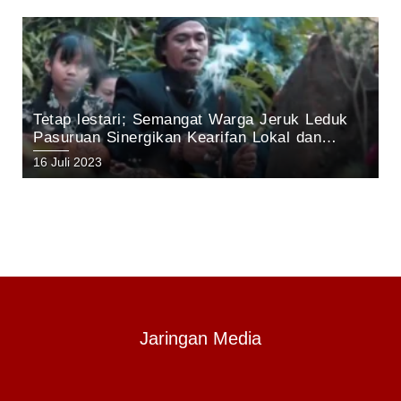
Tetap lestari; Semangat Warga Jeruk Leduk
Pasuruan Sinergikan Kearifan Lokal dan
Pelestarian Alam di Kawasan Gunung Arjuno
16 Juli 2023
Jaringan Media