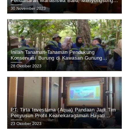
Pendaftaran Mahasiswa Baru; Menyongsong
Masa Depan Unggul dengan Inovasi dan
30 November 2023
Prestasi.
Inilah Tanaman-Tanaman Pendukung
Konservasi Burung di Kawasan Gunung
Arjuno Pasuruan: Hasil Penelitian tim KEHATI
28 Oktober 2023
Aqua Pandaan 2023
PT. Tirta Investama (Aqua) Pandaan Jadi Tim
Penyusun Profil Keanekaragaman Hayati
Kabupaten Pasuruan Tahun 2023
23 Oktober 2023