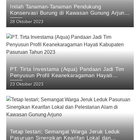
Inilah Tanaman-Tanaman Pendukung
Konservasi Burung di Kawasan Gunung Arjuno
Pasuruan: Hasil Penelitian tim KEHATI Aqua
28 Oktober 2023
Pandaan 2023
PT. Tirta Investama (Aqua) Pandaan Jadi Tim
Penyusun Profil Keanekaragaman Hayati
Kabupaten Pasuruan Tahun 2023
23 Oktober 2023
Tetap lestari; Semangat Warga Jeruk Leduk
Pasuruan Sinergikan Kearifan Lokal dan