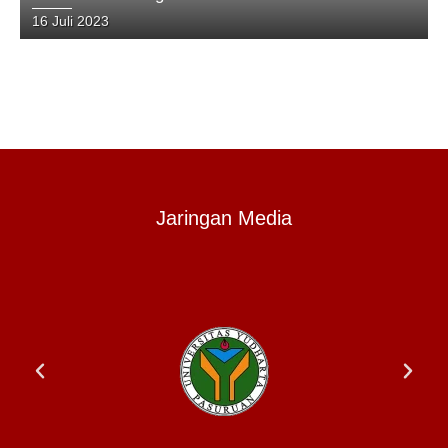
Pelestarian Alam di Kawasan Gunung Arjuno
16 Juli 2023
Jaringan Media