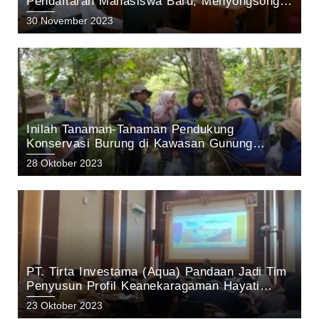
Pendaftaran Mahasiswa Baru; Menyongsong
Masa Depan Unggul dengan Inovasi dan
30 November 2023
Prestasi.
Inilah Tanaman-Tanaman Pendukung
Konservasi Burung di Kawasan Gunung
Arjuno Pasuruan: Hasil Penelitian tim KEHATI
28 Oktober 2023
Aqua Pandaan 2023
PT. Tirta Investama (Aqua) Pandaan Jadi Tim
Penyusun Profil Keanekaragaman Hayati
Kabupaten Pasuruan Tahun 2023
23 Oktober 2023