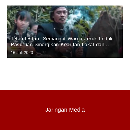
Tetap lestari; Semangat Warga Jeruk Leduk
Pasuruan Sinergikan Kearifan Lokal dan
Pelestarian Alam di Kawasan Gunung Arjuno
16 Juli 2023
Jaringan Media