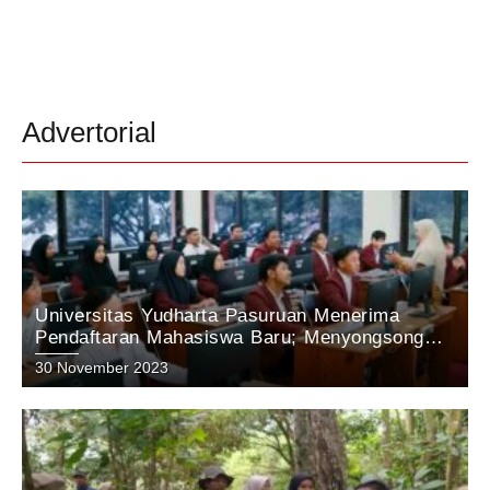
Advertorial
Universitas Yudharta Pasuruan Menerima
Pendaftaran Mahasiswa Baru; Menyongsong
Masa Depan Unggul dengan Inovasi dan
30 November 2023
Prestasi.