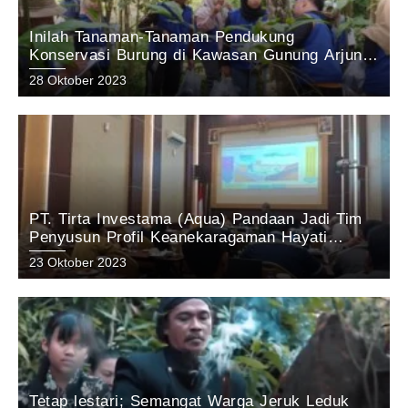
Inilah Tanaman-Tanaman Pendukung
Konservasi Burung di Kawasan Gunung Arjuno
Pasuruan: Hasil Penelitian tim KEHATI Aqua
28 Oktober 2023
Pandaan 2023
PT. Tirta Investama (Aqua) Pandaan Jadi Tim
Penyusun Profil Keanekaragaman Hayati
Kabupaten Pasuruan Tahun 2023
23 Oktober 2023
Tetap lestari; Semangat Warga Jeruk Leduk