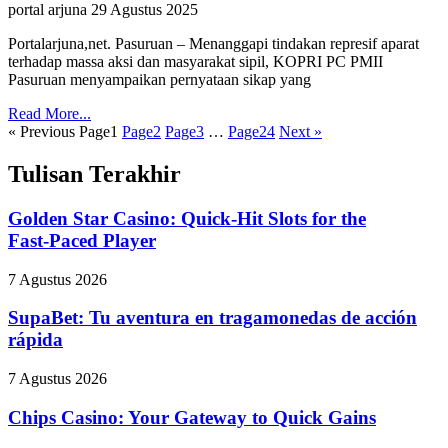
portal arjuna
29 Agustus 2025
Portalarjuna,net. Pasuruan – Menanggapi tindakan represif aparat
terhadap massa aksi dan masyarakat sipil, KOPRI PC PMII
Pasuruan menyampaikan pernyataan sikap yang
Read More...
« Previous
Page
1
Page
2
Page
3
…
Page
24
Next »
Tulisan Terakhir
Golden Star Casino: Quick‑Hit Slots for the
Fast‑Paced Player
7 Agustus 2026
SupaBet: Tu aventura en tragamonedas de acción
rápida
7 Agustus 2026
Chips Casino: Your Gateway to Quick Gains