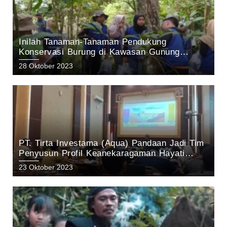
Inilah Tanaman-Tanaman Pendukung
Konservasi Burung di Kawasan Gunung
Arjuno Pasuruan: Hasil Penelitian tim KEHATI
28 Oktober 2023
Aqua Pandaan 2023
PT. Tirta Investama (Aqua) Pandaan Jadi Tim
Penyusun Profil Keanekaragaman Hayati
Kabupaten Pasuruan Tahun 2023
23 Oktober 2023