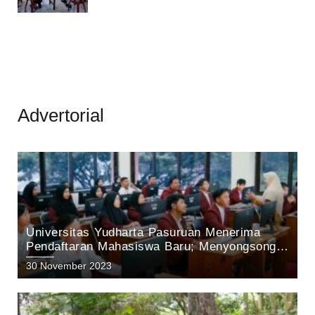
Advertorial
Universitas Yudharta Pasuruan Menerima
Pendaftaran Mahasiswa Baru; Menyongsong
Masa Depan Unggul dengan Inovasi dan
30 November 2023
Prestasi.