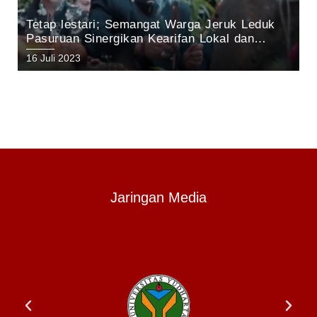
Tetap lestari; Semangat Warga Jeruk Leduk
Pasuruan Sinergikan Kearifan Lokal dan
Pelestarian Alam di Kawasan Gunung Arjuno
16 Juli 2023
Jaringan Media