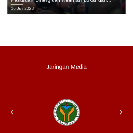
Pasuruan Sinergikan Kearifan Lokal dan
Pelestarian Alam di Kawasan Gunung Arjuno
16 Juli 2023
Jaringan Media