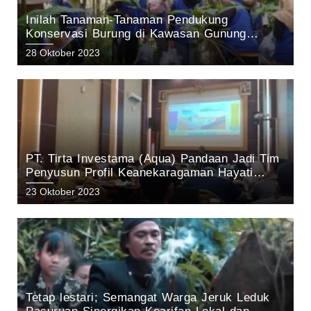
Inilah Tanaman-Tanaman Pendukung
Konservasi Burung di Kawasan Gunung
Arjuno Pasuruan: Hasil Penelitian tim KEHATI
28 Oktober 2023
Aqua Pandaan 2023
PT. Tirta Investama (Aqua) Pandaan Jadi Tim
Penyusun Profil Keanekaragaman Hayati
Kabupaten Pasuruan Tahun 2023
23 Oktober 2023
Tetap lestari; Semangat Warga Jeruk Leduk