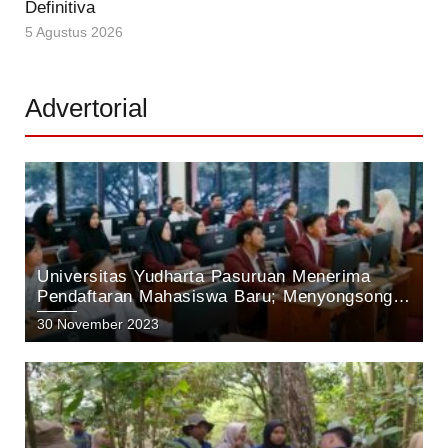
Definitiva
5 Agustus 2026
Advertorial
Universitas Yudharta Pasuruan Menerima
Pendaftaran Mahasiswa Baru; Menyongsong
Masa Depan Unggul dengan Inovasi dan
30 November 2023
Prestasi.