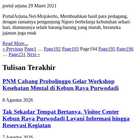
portal arjuna
29 Maret 2021
PortalArjuna.Net-Mojokerto, Membuahkan hasil para pedagang,
dengan ramainya pengunjung Ngoro berbelanja kebutuhan sehari-
hari, diantaranya selain barang-barang yang murah, beraneka
jajanan juga enak
Read More...
« Previous
Page
1
…
Page
192
Page
193
Page
194
Page
195
Page
196
…
Page
231
Next »
Tulisan Terakhir
PNM Cabang Probolinggo Gelar Workshop
Kesehatan Mental di Kebun Raya Purwodadi
8 Agustus 2026
Tak Sekadar Tempat Bertanya, Visitor Center
Kebun Raya Purwodadi Layani Informasi hingga
Reservasi Kegiatan
7 Agustus 2026