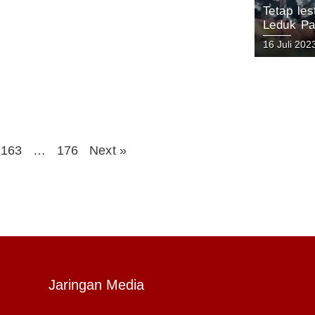
Tetap le
Leduk Pa
Lokal da
16 Juli 202
Gunung A
163
…
176
Next »
Jaringan Media