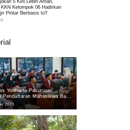
jokan 5 Kini Lebih Aman,
 KKN Kelompok 06 Hadirkan
ir Pintar Berbasis IoT
26
rial
tas Yudharta Pasuruan
 Pendaftaran Mahasiswa Baru;
song Masa Depan Unggul
er 2023
novasi dan Prestasi.