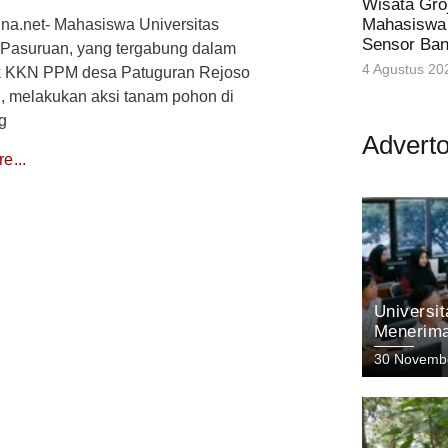
Wisata Gro
Mahasiswa
una.net- Mahasiswa Universitas
Sensor Banj
 Pasuruan, yang tergabung dalam
4 Agustus 20
 KKN PPM desa Patuguran Rejoso
, melakukan aksi tanam pohon di
g
Adverto
e...
Universi
Menerima
Menyong
30 Novemb
dengan I