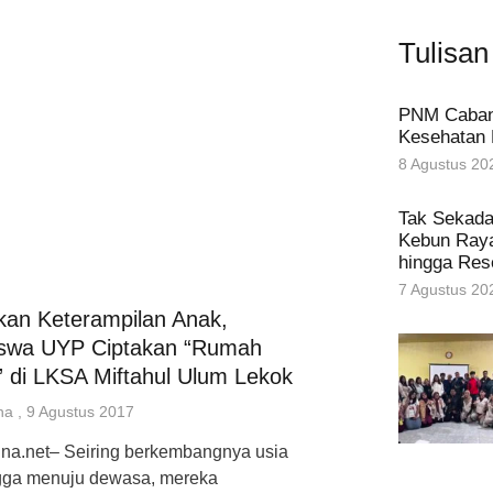
Tulisan
PNM Caban
Kesehatan 
8 Agustus 20
Tak Sekada
Kebun Raya
hingga Res
7 Agustus 20
kan Keterampilan Anak,
swa UYP Ciptakan “Rumah
 di LKSA Miftahul Ulum Lekok
una
9 Agustus 2017
una.net– Seiring berkembangnya usia
gga menuju dewasa, mereka