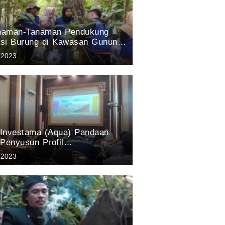
anaman-Tanaman Pendukung
si Burung di Kawasan Gunung
suruan: Hasil Penelitian tim
 2023
Aqua Pandaan 2023
a Investama (Aqua) Pandaan
 Penyusun Profil
agaman Hayati Kabupaten
 2023
 Tahun 2023