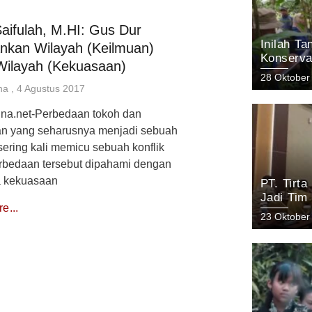
Saifulah, M.HI: Gus Dur
Inilah T
nkan Wilayah (Keilmuan)
Konserva
Wilayah (Kekuasaan)
Arjuno Pa
28 Oktober
KEHATI 
una
4 Agustus 2017
una.net-Perbedaan tokoh dan
 yang seharusnya menjadi sebuah
ering kali memicu sebuah konflik
rbedaan tersebut dipahami dengan
 kekuasaan
PT. Tirt
Jadi Tim
e...
Keanekar
23 Oktober
Pasuruan