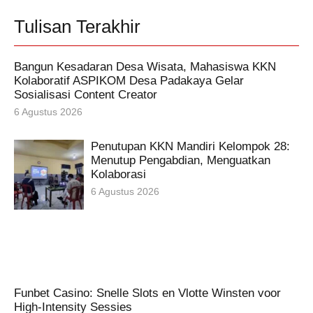
Tulisan Terakhir
Bangun Kesadaran Desa Wisata, Mahasiswa KKN
Kolaboratif ASPIKOM Desa Padakaya Gelar
Sosialisasi Content Creator
6 Agustus 2026
Penutupan KKN Mandiri Kelompok 28:
Menutup Pengabdian, Menguatkan
Kolaborasi
6 Agustus 2026
Funbet Casino: Snelle Slots en Vlotte Winsten voor
High‑Intensity Sessies