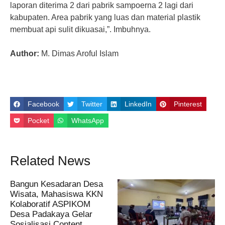
laporan diterima 2 dari pabrik sampoerna 2 lagi dari
kabupaten. Area pabrik yang luas dan material plastik
membuat api sulit dikuasai,”. Imbuhnya.
Author:
M. Dimas Aroful Islam
Facebook
Twitter
LinkedIn
Pinterest
Pocket
WhatsApp
Related News
Bangun Kesadaran Desa
Wisata, Mahasiswa KKN
Kolaboratif ASPIKOM
Desa Padakaya Gelar
Sosialisasi Content