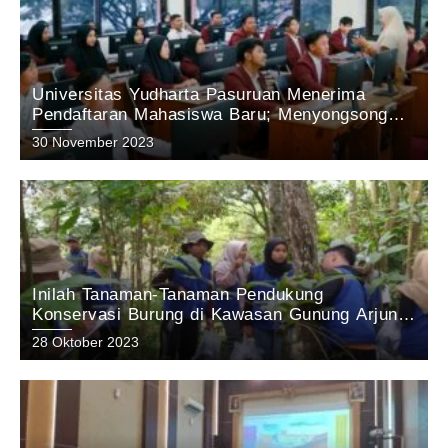
Universitas Yudharta Pasuruan Menerima
Pendaftaran Mahasiswa Baru; Menyongsong
Masa Depan Unggul dengan Inovasi dan
30 November 2023
Prestasi.
Inilah Tanaman-Tanaman Pendukung
Konservasi Burung di Kawasan Gunung Arjuno
Pasuruan: Hasil Penelitian tim KEHATI Aqua
28 Oktober 2023
Pandaan 2023