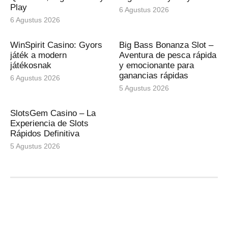
Play
6 Agustus 2026
6 Agustus 2026
WinSpirit Casino: Gyors
Big Bass Bonanza Slot –
játék a modern
Aventura de pesca rápida
játékosnak
y emocionante para
ganancias rápidas
6 Agustus 2026
5 Agustus 2026
SlotsGem Casino – La
Experiencia de Slots
Rápidos Definitiva
5 Agustus 2026